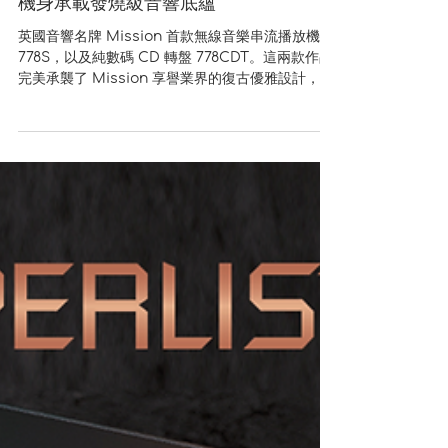
3月18日
品味音樂的純粹時光 | Mission 778S 串
流播放機與 778CDT 純 CD 轉盤 以迷你
機身承載發燒級音響底蘊
英國音響名牌 Mission 首款無線音樂串流播放機
778S，以及純數碼 CD 轉盤 778CDT。這兩款作品
完美承襲了 Mission 享譽業界的復古優雅設計，並
在內部電路導入多項旗艦級技術，組成一套功能強
大、極具發燒品味的迷你模組化音響系統。