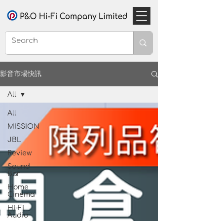
影音市場快訊
All
All
MISSION
JBL
Review
Sound
Bar
Home
Cinema
Hi-Fi
Audio