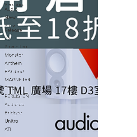
Personal
Audio
News
Press
Release
ZX
Promotion
Monster
Anthem
EAhibrid
MAGNETAR
Fibbr
PERLISTEN
Audiolab
Bridgee
Unitra
ATI