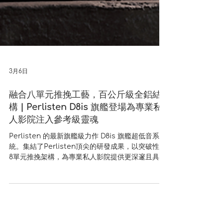
3月6日
融合八單元推挽工藝，百公斤級全鋁結
構 | Perlisten D8is 旗艦登場為專業私
人影院注入參考級靈魂