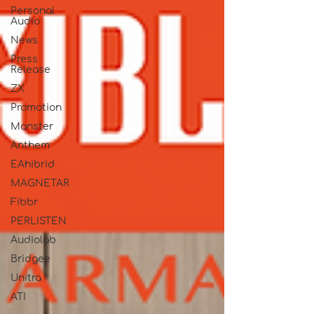
Personal
Audio
News
Press
Release
ZX
Promotion
Monster
Anthem
EAhibrid
MAGNETAR
Fibbr
PERLISTEN
Audiolab
Bridgee
Unitra
ATI