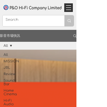
影音市場快訊
All
All
MISSION
JBL
Review
Sound
Bar
Home
Cinema
Hi-Fi
Audio