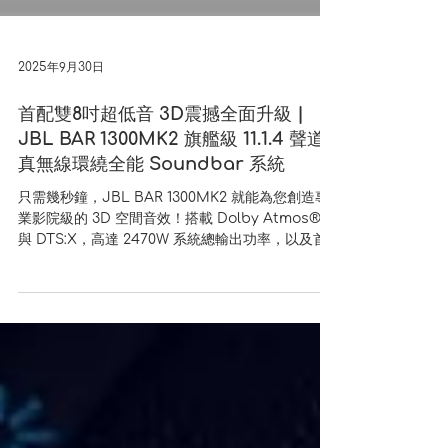
2025年9月30日
首配雙8吋超低音 3D震撼全面升級 |
JBL BAR 1300MK2 旗艦級 11.1.4 聲道
真無線環繞全能 Soundbar 系統
只需幾秒鐘，JBL BAR 1300MK2 就能為您創造專
業影院級的 3D 空間音效！搭載 Dolby Atmos®
與 DTS:X，高達 2470W 系統總輸出功率，以及首
次搭配的雙 8 吋無線超低音，JBL BAR 1300MK2
釋放深沉、震撼的低頻，並結合 MultiBeam™
3.0，創建最寬廣、最具臨場感的音場，讓聲音充滿
整個空間，無論是刺激動作大片、浪漫音樂會還是
遊戲娛樂，都能讓你身歷其境。內置 PureVoice 2.0
與 SmartDetails 技術，確保不論是激烈戰鬥場景
還是低聲細語情節，都能清晰傳達每一句對白。