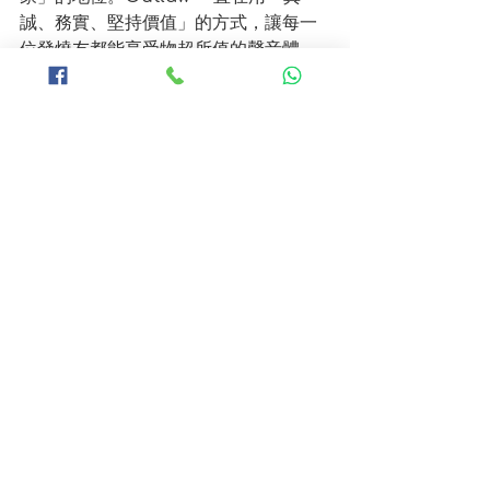
誠、務實、堅持價值」的方式，讓每一
位發燒友都能享受物超所值的聲音體
驗。
了解 Outlaw Audio 產品: 
https://shop.pohifi.com/categ
ories/outlaw
Outlaw 港澳地區總代理
P&O Hi-Fi Company 
Limited
網站: 
https://www.pohifi.com
客戶服務熱線: 2861 2833
P&O Hi-Fi Premium 官方旗艦網
店 
https://shop.pohifi.com