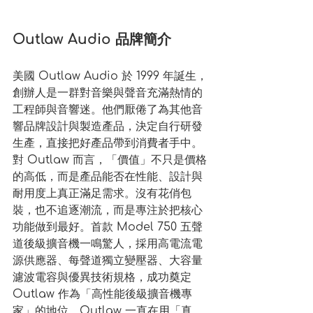
Outlaw Audio 品牌簡介
美國 Outlaw Audio 於 1999 年誕生，
創辦人是一群對音樂與聲音充滿熱情的
工程師與音響迷。他們厭倦了為其他音
響品牌設計與製造產品，決定自行研發
生產，直接把好產品帶到消費者手中。
對 Outlaw 而言，「價值」不只是價格
的高低，而是產品能否在性能、設計與
耐用度上真正滿足需求。沒有花俏包
裝，也不追逐潮流，而是專注於把核心
功能做到最好。首款 Model 750 五聲
道後級擴音機一鳴驚人，採用高電流電
源供應器、每聲道獨立變壓器、大容量
濾波電容與優異技術規格，成功奠定 
Outlaw 作為「高性能後級擴音機專
家」的地位。Outlaw 一直在用「真