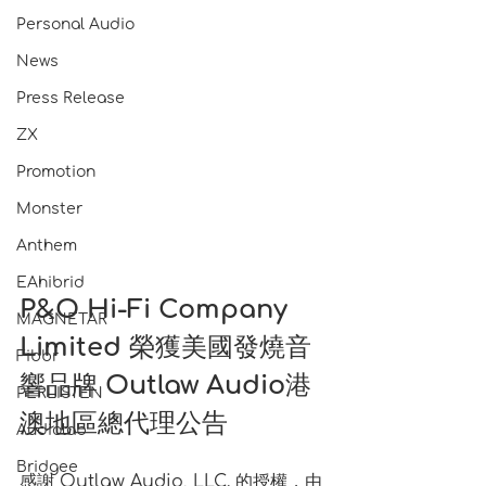
Personal Audio
News
Press Release
ZX
Promotion
Monster
Anthem
EAhibrid
P&O Hi-Fi Company 
MAGNETAR
Limited 榮獲美國發燒音
Fibbr
響品牌 Outlaw Audio港
PERLISTEN
澳地區總代理公告
Audiolab
Bridgee
感謝 Outlaw Audio, LLC. 的授權，由 