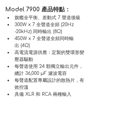
Model 7900 產品特點：
旗艦全平衡、差動式 7 聲道後級
300W x 7 全聲道全頻 (20Hz 
-20kHz) 同時輸出 (8Ω)
450W x 7 全聲道全頻同時輸
出 (4Ω)
高電流電源供應：定製的雙環形變
壓器驅動
每聲道使用 24 顆獨立輸出元件，
總計 36,000 µF 濾波電容
每聲道配置專屬設計的散熱片，有
效控溫
具備 XLR 和 RCA 兩種輸入