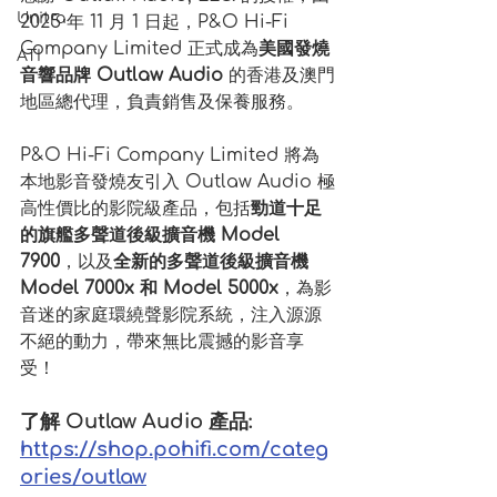
Unitra
2025 年 11 月 1 日起，P&O Hi-Fi 
Company Limited 正式成為
美國發燒
ATI
音響品牌 Outlaw Audio
 的香港及澳門
地區總代理，負責銷售及保養服務。
P&O Hi-Fi Company Limited 將為
本地影音發燒友引入 Outlaw Audio 極
高性價比的影院級產品，包括
勁道十足
的旗艦多聲道後級擴音機 Model 
7900
，以及
全新的多聲道後級擴音機 
Model 7000x 和 Model 5000x
，為影
音迷的家庭環繞聲影院系統，注入源源
不絕的動力，帶來無比震撼的影音享
受！
了解 Outlaw Audio 產品: 
https://shop.pohifi.com/categ
ories/outlaw