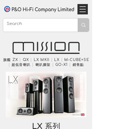
旗艦 ZX
|
QX
|
LX MKII
|
LX
|
M-CUBE+SE
|
超低音喇叭
|
喇叭腳架
|
GO-X1
|
銷售點
LX 系列