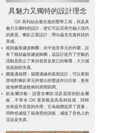
具魅力又獨特的設計理念
QX 系列結合最先進的聲學工程，與及具
魅力又獨特的設計，使它可以完美竹融入現代
的家居。喇叭正面設計，帶出蘊含先進科技的
美感。
梳狀齒形濾波飾圈：在中低音單元的外圍，設
有了梳狀齒形濾波飾圈，這設計提升了空氣的
流動及防止了來自低音反射口的噪聲，大大減
低低頻的失真。
圓孤邊箱體：箱體邊緣的弧形設計，可以更順
滑地對喇叭單元所發出的聲波作出衍射，更有
效地將聲波散佈到房間四周。
鋁金屬頂板：設置在喇叭頂及底部的鋁金屬
板，不單令 QX 更美觀及具高科技感，同時
也有提升音質的作用，它為箱體提昇了質量，
同時也減低了箱身壁的諧振，減低了音色上的
渲染及失真。