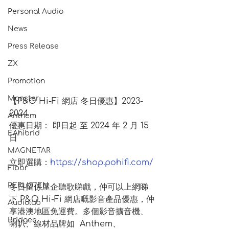
Personal Audio
News
Press Release
ZX
Promotion
Monster
【P&O Hi-Fi 網店 冬日優惠】2023-
2024
Anthem
優惠日期： 即日起 至 2024 年 2 月 15 
EAhibrid
日 
MAGNETAR
立即選購：
https://shop.pohifi.com/
Fibbr
PERLISTEN
冬日留係屋企聽歌睇戲，仲可以上網睇
下 P&O Hi-Fi 網店嘅影音產品優惠，仲
Audiolab
享港澳地區免運費。多個影音擴音機、
Bridgee
喇叭、線材品牌如  Anthem、