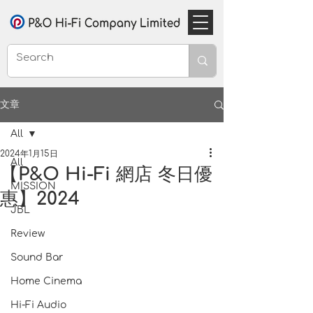
文章
All
2024年1月15日
All
【P&O Hi-Fi 網店 冬日優
MISSION
惠】2024
JBL
Review
Sound Bar
Home Cinema
Hi-Fi Audio