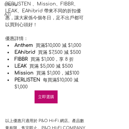
PERLISTEN 、Mission、FIBBR、
Unitra
LEAK、EAhibrid 帶來不同的折扣優
ATI
惠，讓大家係今個冬日，足不出戶都可
以買到心頭好！
優惠詳情：
Anthem
  買滿$10,000 減 $1,000
EAhibrid 
 買滿 $7,500 減 $500
FIBBR
  買滿 $1,000，享 8 折
LEAK 
 買滿 $5,000 減 $500
Mission
  買滿 $1,000，減$100
PERLISTEN
  每買滿$10,000 減 
$1,000
立即選購
以上優惠只適用於 P&O Hi-Fi 網店。產品數
量有限，售完即止。P&O HI-FI COMPANY 