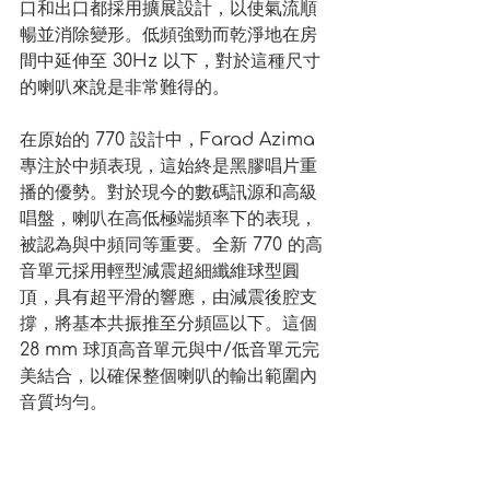
口和出口都採用擴展設計，以使氣流順
暢並消除變形。低頻強勁而乾淨地在房
間中延伸至 30Hz 以下，對於這種尺寸
的喇叭來說是非常難得的。
在原始的 770 設計中，Farad Azima 
專注於中頻表現，這始終是黑膠唱片重
播的優勢。對於現今的數碼訊源和高級
唱盤，喇叭在高低極端頻率下的表現，
被認為與中頻同等重要。全新 770 的高
音單元採用輕型減震超細纖維球型圓
頂，具有超平滑的響應，由減震後腔支
撐，將基本共振推至分頻區以下。這個 
28 mm 球頂高音單元與中/低音單元完
美結合，以確保整個喇叭的輸出範圍內
音質均勻。