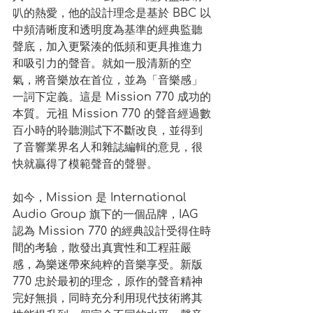
叭的熱愛，他的設計理念是基於 BBC 以
中頻清晰度和透明度為基準的經典監聽
聲底，加入更緊湊的低頻和更具推進力
和吸引力的聲音。就如一股清新的空
氣，將音樂放在首位，並為「音樂感」
一詞下定義。這是 Mission 770 成功的
本質。元祖 Mission 770 的聲音經過數
百小時的聆聽測試下不斷改良，並得到
了音響業界名人和雜誌編輯的意見，很
快就贏得了模範聲音的聲譽。
如今，Mission 是 International 
Audio Group 旗下的一個品牌，IAG 
認為 Mission 770 的經典設計受得住時
間的考驗，散發出真實性和工程莊嚴
感，為樂迷帶來純粹的音樂享受。新版 
770 忠於最初的理念，原作的聲音精神
完好無損，同時充分利用現代技術將其