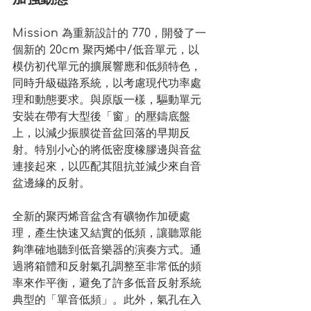
Mission 為重新設計的 770，開發了一
個新的 20cm 聚丙烯中/低音單元，以
模仿初代單元的擴展響應和低頻特色，
同時升級磁路系統，以考慮現代功率處
理和動態要求。與原版一樣，驅動單元
安裝在帶有大型後「窗」的壓鑄底盤
上，以減少振膜從音盆回落的早期反
射。特別小心的將低密度橡膠邊與音盆
連接起來，以匹配其阻抗並減少來自音
盆邊緣的反射。
全新的聚丙烯音盆含有礦物作加硬處
理，產生快速又結實的低頻，讓聽眾能
夠準確地聽到低音樂器的演奏方式。通
過將箱體和反射氣孔調整至非常低的頻
率來作平衡，避免了許多低音反射系統
典型的「單音低頻」。此外，氣孔在入