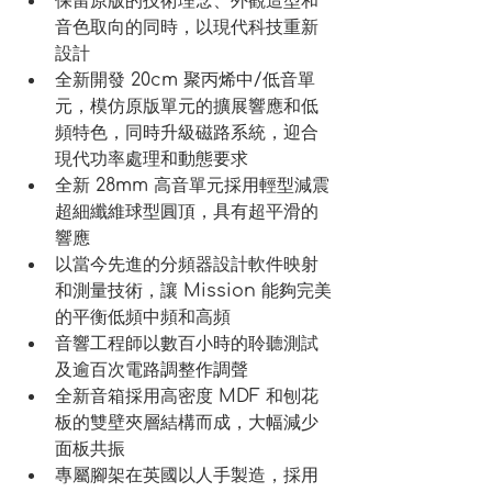
保留原版的技術理念、外觀造型和
音色取向的同時，以現代科技重新
設計
全新開發 20cm 聚丙烯中/低音單
元，模仿原版單元的擴展響應和低
頻特色，同時升級磁路系統，迎合
現代功率處理和動態要求
全新 28mm 高音單元採用輕型減震
超細纖維球型圓頂，具有超平滑的
響應
以當今先進的分頻器設計軟件映射
和測量技術，讓 Mission 能夠完美
的平衡低頻中頻和高頻
音響工程師以數百小時的聆聽測試
及逾百次電路調整作調聲
全新音箱採用高密度 MDF 和刨花
板的雙壁夾層結構而成，大幅減少
面板共振
專屬腳架在英國以人手製造，採用