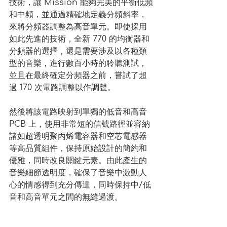
技術，讓 Mission 能夠完美的平衡低頻
和中頻，並通過精確地定義分頻斜率，
來將分頻器調整為高音單元。即使採用
如此先進的技術，全新 770 的均衡器和
分頻器的選擇，還是需要涉及以各種類
型的音樂，進行數百小時的聆聽測試，
並且在最終確定分頻器之前，嘗試了超
過 170 次電路調整以作調聲。
然後將該電路映射到單獨的低音和高音 
PCB 上，使用非常短的信號路徑並容納
諸如超透明聚丙烯電容器和空芯電感器
等高品質組件，保持原始設計的簡約和
優雅，同時改良關鍵元素。由此產生的
音樂細節透明度，確保了音樂中激動人
心的情感得到充分傳達，同時保持中/低
音和高音單元之間的無縫過渡。