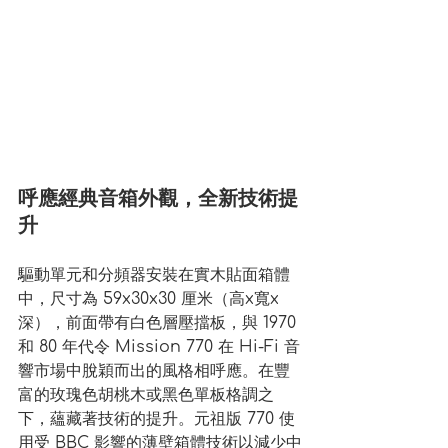
呼應經典音箱外觀，全新技術提
升
驅動單元和分頻器安裝在實木貼面箱體
中，尺寸為 59x30x30 厘米（高x寬x
深），前面帶有白色層壓擋板，與 1970 
和 80 年代令 Mission 770 在 Hi-Fi 音
響市場中脫穎而出的風格相呼應。在豐
富的玫瑰色胡桃木或黑色單板格調之
下，蘊藏著技術的提升。元祖版 770 使
用受 BBC 影響的薄壁箱體技術以減少中