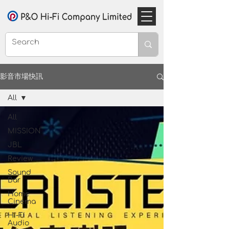
影音市場快訊
All
All
MISSION
JBL
Review
Sound
Bar
Home
Cinema
Hi-Fi
Audio