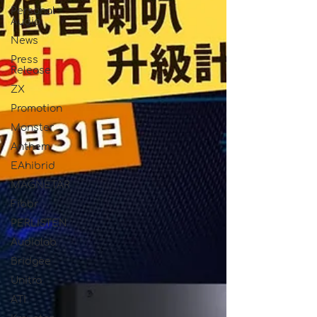
Personal
Audio
News
Press
Release
ZX
Promotion
Monster
Anthem
EAhibrid
MAGNETAR
Fibbr
PERLISTEN
Audiolab
Bridgee
Unitra
ATI