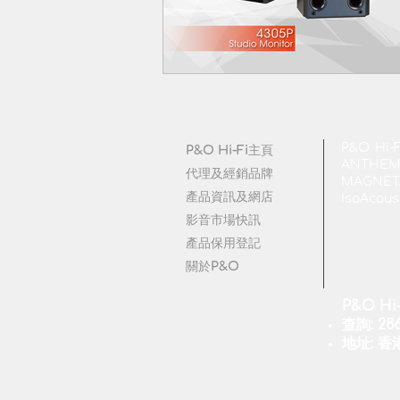
P&O 
P&O Hi-Fi主頁
ANTHEM |
代理及經銷品牌
MAGNETA
產品資訊及網店
IsoAcous
影音市場快訊
產品保用登記
關於P&O
P&O Hi
查詢: 286
地址: 香