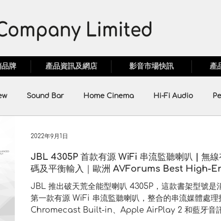
銷品牌
產品資訊及網店
影音市場快訊
產
ew
Sound Bar
Home Cinema
Hi-Fi Audio
Pe
motion
Monster
Anthem
EAhibrid
MAGNE
2022年9月1日
JBL 4305P 首款有源 WiFi 串流監聽喇叭 
碼及平衡輸入｜歐洲 AVForums Best High-End 
Bridgee
Unitra
ATI
JBL 推出破天荒全能型喇叭 4305P，這款書架型號是消費級
第一款有源 WiFi 串流監聽喇叭，整合的串流媒體處理
Chromecast Built-in、Apple AirPlay 2 和藍牙