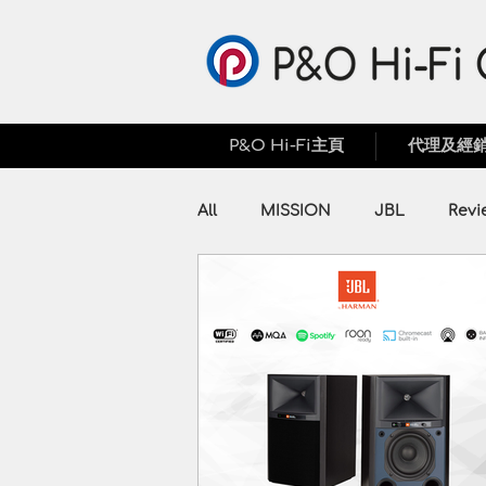
P&O Hi-Fi主頁
代理及經
All
MISSION
JBL
Revi
Press Release
ZX
Pro
PERLISTEN
Audiolab