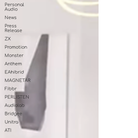
Personal
Audio
News
Press
Release
ZX
Promotion
Monster
Anthem
EAhibrid
MAGNETAR
Fibbr
PERLISTEN
Audiolab
Bridgee
Unitra
ATI