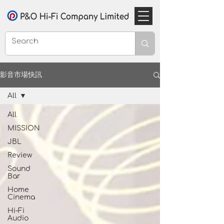
影音市場快訊
All
All
MISSION
JBL
Review
Sound
Bar
Home
Cinema
Hi-Fi
Audio