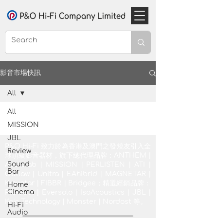
影音市場快訊
All
All
MISSION
JBL
P&O Hi-Fi 致力於為香港及澳門之發燒友引入全
Review
球頂級影音器材，旗下總代理品牌：ANTHEM |
Sound
Audiolab | MISSION | PERLISTEN | ATI |
Bar
Outlaw | Unitra | EAhibrid | MAGNETAR |
Krovatar | FIBBR | Bridgee；精選經銷品牌：
Home
Cinema
Pro-Ject | Eversolo | IsoAcoustics | JBL |
Kojo Technology | Monster | Nordost 等。
Hi-Fi
Audio