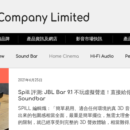
銷品牌
產品資訊及網店
影音市場快訊
產
ew
Sound Bar
Home Cinema
Hi-Fi Audio
Pe
motion
Monster
Anthem
EAhibrid
MAGNE
2021年6月25日
Spill 評測: JBL Bar 9.1 不玩虛擬聲道！直接給
Soundbar
Bridgee
Unitra
ATI
SPILL 編輯熾：「簡單易用、適合任何環境的真 3D 音效。JB
出來的包圍感相當全面，最重是簡單擺位，無需太理會
的限制，就已經享受到完整的 3D 聲效體驗，相當難得