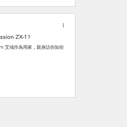
ion ZX-1？
d.com 艾域作為用家，親身話你知佢