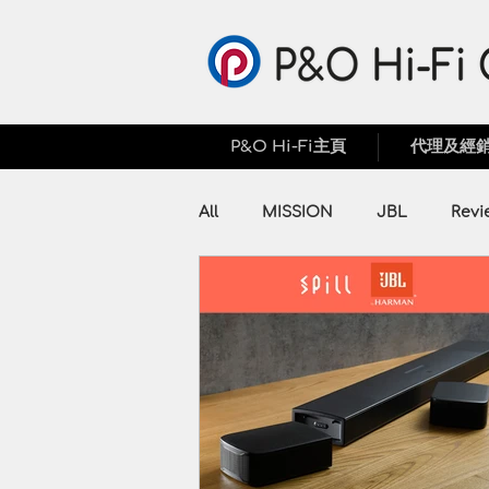
P&O Hi-Fi主頁
代理及經
All
MISSION
JBL
Revi
Press Release
ZX
Pro
PERLISTEN
Audiolab