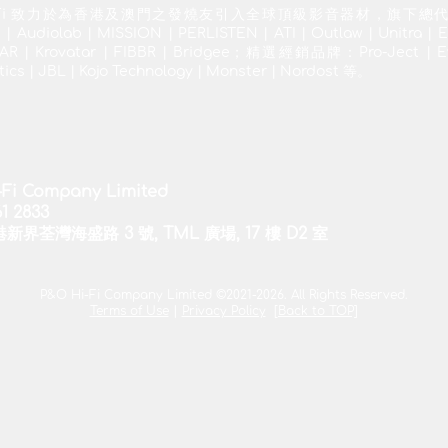
Hi-Fi 致力於為香港及澳門之發燒友引入全球頂級影音器材，旗下總
 Audiolab | MISSION | PERLISTEN | ATI | Outlaw | Unitra | E
R | Krovatar | FIBBR | Bridgee；精選經銷品牌：Pro-Ject | Ev
tics | JBL | Kojo Technology | Monster | Nordost 等。
-Fi Company Limited
1 2833
港新界荃灣海盛路 3 號, TML 廣場, 17 樓 D2 室
P&O Hi-Fi Company Limited ©2021-2026. All Rights Reserved.
Terms of Use
|
Privacy Policy
[Back to TOP]