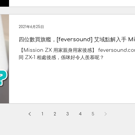
2021年6月25日
四位數買旗艦，[feversound] 艾域點解入手 Miss
【Mission ZX 用家親身用家後感】 feversoun
同 ZX-1 相處後感，係咪好令人羨慕呢？
1
2
3
4
5