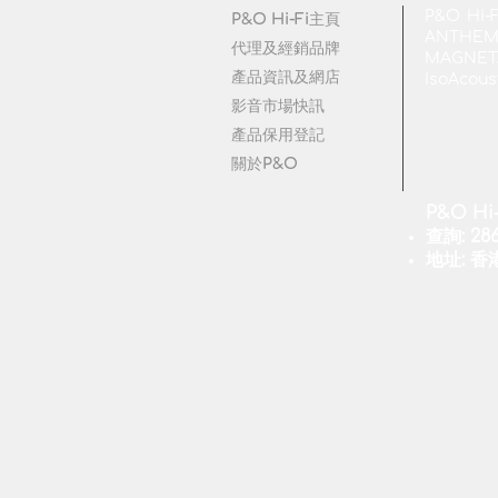
P&O 
P&O Hi-Fi主頁
ANTHEM |
代理及經銷品牌
MAGNETA
產品資訊及網店
IsoAcous
影音市場快訊
產品保用登記
關於P&O
P&O Hi
查詢: 286
地址: 香