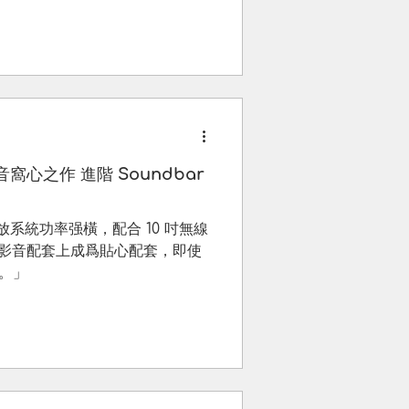
階 Soundbar
r 配播放系統功率强橫，配合 10 吋無線
。」