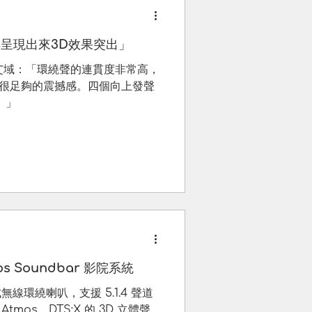
 「我覺得呈現出來3D效果突出」
細評測, 艾域：「環繞聲的連貫度非常高，
很足夠的震撼感。四個向上發聲
。」
tmos Soundbar 影院系統
式無線環繞喇叭，支援 5.1.4 聲道
mos、DTS:X 的 3D 立體聲