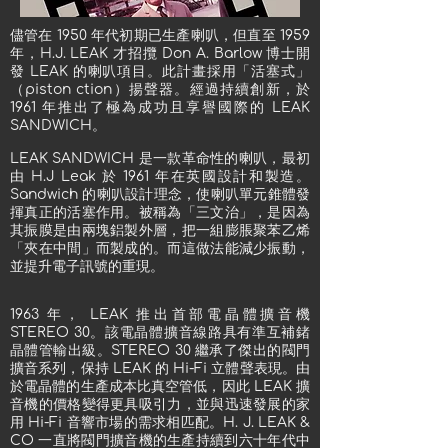
儘管在 1950 年代初期已生產喇叭，但直至 1959
年，H.J. LEAK 才招攬 Don A. Barlow 博士開
發 LEAK 的喇叭項目。此計畫採用「活塞式」
（piston ction）揚聲器。經過持續創新，於
1961 年推出了極為成功且享譽國際的 LEAK
SANDWICH。
LEAK SANDWICH 是一款革命性的喇叭，最初
由 H.J Leak 於 1961 年在英國設計和製造。
Sandwich 的喇叭設計理念，使喇叭單元錐體發
揮真正的活塞作用。被稱為「三文治」，是因為
其振膜是由兩塊鋁製外層，把一組膨脹聚苯乙烯
「夾在中間」而製成的。而這做法能減少振動，
並提升電子訊號的重現。
1963 年， LEAK 推出首部電晶體擴音機
STEREO 30。該電晶體擴音線路具有準互補鍺
晶體管輸出級。STEREO 30 繼承了傑出的閥門
擴音系列，保持 LEAK 的 Hi-Fi 立體聲表現。由
於電晶體的生產成本比真空管低，因此 LEAK 擴
音機的價格變得更具吸引力，並與迅速發展的家
用 Hi-Fi 音響市場的需求相匹配。H. J. LEAK &
CO 一直將閥門擴音機的生產持續到六十年代中