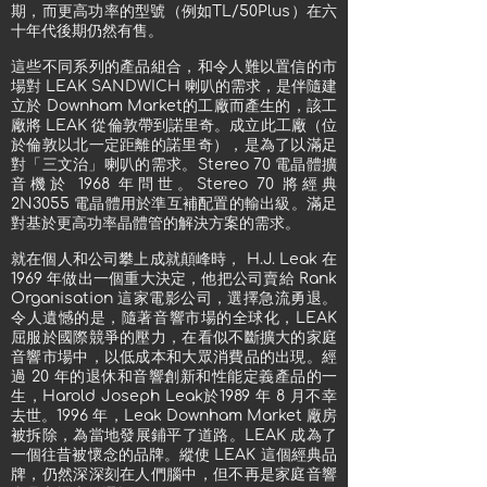
期，而更高功率的型號（例如TL/50Plus）在六
十年代後期仍然有售。
這些不同系列的產品組合，和令人難以置信的市
場對 LEAK SANDWICH 喇叭的需求，是伴隨建
立於 Downham Market的工廠而產生的，該工
廠將 LEAK 從倫敦帶到諾里奇。成立此工廠（位
於倫敦以北一定距離的諾里奇），是為了以滿足
對「三文治」喇叭的需求。Stereo 70 電晶體擴
音機於 1968 年問世。Stereo 70 將經典
2N3055 電晶體用於準互補配置的輸出級。滿足
對基於更高功率晶體管的解決方案的需求。
就在個人和公司攀上成就顛峰時， H.J. Leak 在
1969 年做出一個重大決定，他把公司賣給 Rank
Organisation 這家電影公司，選擇急流勇退。
令人遺憾的是，隨著音響市場的全球化，LEAK
屈服於國際競爭的壓力，在看似不斷擴大的家庭
音響市場中，以低成本和大眾消費品的出現。經
過 20 年的退休和音響創新和性能定義產品的一
生，Harold Joseph Leak於1989 年 8 月不幸
去世。1996 年，Leak Downham Market 廠房
被拆除，為當地發展鋪平了道路。LEAK 成為了
一個往昔被懷念的品牌。縱使 LEAK 這個經典品
牌，仍然深深刻在人們腦中，但不再是家庭音響