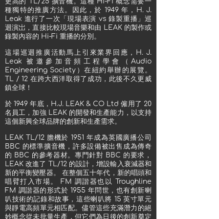
更高的 TL/25 擴音機。這種 Hi-Fi 概念需要一
種獨特的推廣方法。因此，於 1949 年，H. J.
Leak 進行了一次「現場表演 vs 錄製重播」巡
迴演岀，直接比較現場音樂和由 LEAK 的製作或
錄製內容的 Hi-Fi 重播的分別。
這場巡迴推廣活動馬上引來業界回應，H. J.
Leak 被邀參加音頻工程學會（Audio
Engineering Society）在紐約舉辦的展覽。
TL / 12 在跨大西洋取得了成功，此後不久更威
鎮全球！
於 1949 年底，H.J. LEAK & CO Ltd 僱用了 20
名員工，加強 LEAK 的開發和生產能力，以支持
這個新興全球品牌的創新和生產需求。
LEAK TL/12 膽機於 1951 年成為英國廣播公司
BBC 的標準擴音機，許多設備被出售成為傳奇
的 BBC 的參考器材。專門針對 BBC 的要求，
LEAK 改進了 TL/12 的設計，增設輸入衰減器和
新的平衡變壓器。 在整個五十年代，新的唱頭和
唱臂打入市場。 FM 調諧器也以 Troughline
FM 調諧器的形式於 1955 年問世，也有創新喇
叭技術的記錄和故事，這些喇叭將 15 英寸單元
與靜電高頻單元相匹配。儘管這些充滿潛力的絕
妙概念從未批量生產，但它們為日後的創新奠定