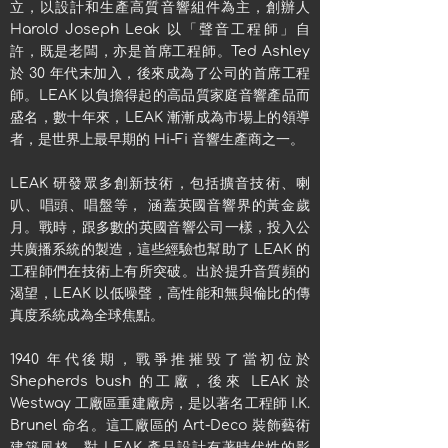
立，以設計和生產高質音響組件為主，創辦人
Harold Joseph Leak 以「聲音工程師」自
許，既是老闆，亦是首席工程師。Ted Ashley
於 30 年代末加入，後來成為了公司的首席工程
師。LEAK 以負擔得起的高品質家庭音響產品而
盛名，數十年來，LEAK 漸漸成為市場上的領導
者，是世界上最早期的 Hi-Fi 音響生產商之一。
LEAK 研發眾多創新技術，包括擴音技術、喇
叭、唱頭、唱盤等， 涵蓋英國音響界的黃金歲
月。戰時，跟多數的英國音響公司一樣，投入公
共廣播系統的製造，這些經驗也幫助了 LEAK 的
工程師們在技術上有所突破。出於提升音質頻的
渴望，LEAK 以低噪聲，高性能和無與倫比的傳
真度系統成為全球焦點。
1940 年代後期，戰爭推摧毀了當初位於
Shepherds bush 的工廠，後來 LEAK 於
Westway 工廠區重建廠房，是以著名工程師 I.K.
Brunel 命名。這工廠區的 Art-Deco 裝飾藝術
建築風格，對 LEAK 產品設計有著時代性的影