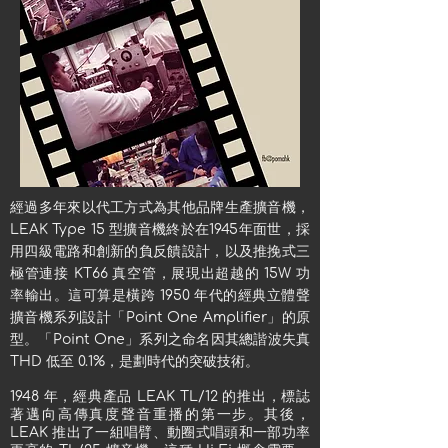
經過多年來以代工方式為其他品牌生產擴音機，
LEAK Type 15 型擴音機終於在1945年面世，採
用四級電路和創新的負反饋設計，以及推挽式三
極管連接 KT66 真空管，展現出超越的 15W 功
率輸出。這可算是橫跨 1950 年代的經典立體聲
擴音機系列設計「Point One Amplifier」的原
型。「Point One」系列之命名因其總諧波失真
THD 低至 0.1%，是劃時代的突破技術。
1948 年，經典產品 LEAK TL/12 的推出，標誌
著邁向高傳真度聲音重播的第一步。其後，
LEAK 推出了一組唱臂、動圈式唱頭和一部功率